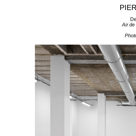
PIE
De
Air de
Phot