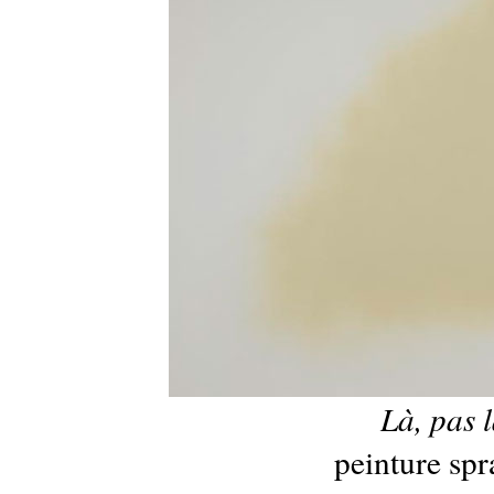
Là, pas l
peinture spr