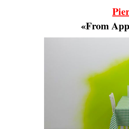
Pie
«From Appl