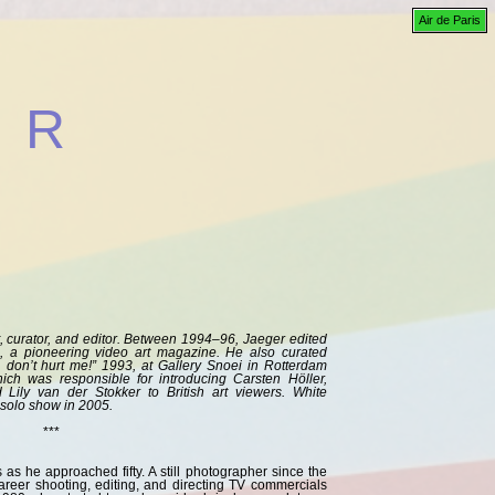
Air de Paris
ER
, curator, and editor. Between 1994–96, Jaeger edited
, a pioneering video art magazine. He also curated
 don’t hurt me!” 1993, at Gallery Snoei in Rotterdam
ch was responsible for introducing Carsten Höller,
Lily van der Stokker to British art viewers. White
 solo show in 2005.
***
s he approached fifty. A still photographer since the
reer shooting, editing, and directing TV commercials