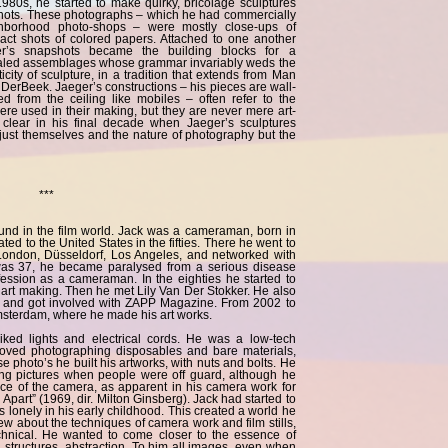
1980s, he started to make quirky, bricolage sculptures
shots. These photographs – which he had commercially
ighborhood photo-shops – were mostly close-ups of
act shots of colored papers. Attached to one another
er’s snapshots became the building blocks for a
aled assemblages whose grammar invariably weds the
icity of sculpture, in a tradition that extends from Man
erBeek. Jaeger’s constructions – his pieces are wall-
d from the ceiling like mobiles – often refer to the
were used in their making, but they are never mere art-
clear in his final decade when Jaeger’s sculptures
just themselves and the nature of photography but the
***
ound in the film world. Jack was a cameraman, born in
d to the United States in the fifties. There he went to
 London, Düsseldorf, Los Angeles, and networked with
as 37, he became paralysed from a serious disease
ession as a cameraman. In the eighties he started to
nd art making. Then he met Lily Van Der Stokker. He also
rt and got involved with ZAPP Magazine. From 2002 to
msterdam, where he made his art works.
liked lights and electrical cords. He was a low-tech
ved photographing disposables and bare materials,
 photo’s he built his artworks, with nuts and bolts. He
king pictures when people were off guard, although he
orce of the camera, as apparent in his camera work for
Apart” (1969, dir. Milton Ginsberg). Jack had started to
 lonely in his early childhood. This created a world he
 about the techniques of camera work and film stills,
hnical. He wanted to come closer to the essence of
structures, abstraction. To him all images, even when