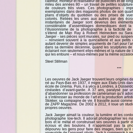
cadreur, monteur et réalisateur de publicités et de lon
mileu des années 80 – un travail de petites sculptur
de couleurs très vives. Ces photographies - impr
exemplaires dans des magasins photos de son quartie
plans d’objets du quotidien ou des prises de vue
colorés. Reliées les unes aux autres par des écro
instantanés de Jaeger sont devenus des élément
considérable d’assemblages domestiques dont la
l’illusionnisme de la photographie à la facticité de
s’étend de Man Ray à Robert Heinecken ou Sara 
Jaeger - ses pièces sont murales, sur pied ou susp
– renvoient souvent à la quincaillerie et aux petit
autant devenir de simples arguments de l’art pour l’
dans sa dernière décennie, quand les sculptures de 
éclairant non seulement elles-mêmes et la nature de 
qui les entoure – et nous-mêmes par la même occasio
Steel Stillman
***
Les oeuvres de Jack Jaeger trouvent leurs origines d
né au Pays-Bas en 1937, il migre aux Etats-Unis dans
école de cinéma. Puis, il a vécu à Londres, à Düsseldor
cinéastes d’avant-garde. À 37 ans, paralysé par un
d’abandonner sa profession de caméraman qu’il adora
à s’intéresser au monde de l’art et la production artist
Stokker, sa compagne de vie. Il travaille aussi comme c
de ZAPP Magazine. De 2002 à 2012, il loue un studio
propres oeuvres.
Jack Jaeger aimait la couleur, la lumière et les cordo
photographe low-tech. Il adorait photographier les maté
bois et le métal et construisait ses oeuvres à parti
écrous et des boulons. Il n’appréciait pas la ph
dépourvu les gens pour faire des images, bien qu’il 
voyeuriste de l’appareil photo. Jack à commencé à recu