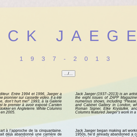
ACK JAEG
1937-2013
éditeur. Entre 1994 et 1996, Jaeger a
Jack Jaeger (1937–2013) is an artist
pionnier sur cassette vidéo. Il a été
the eight issues of ZAPP Magazine
, don’t hurt me!” 1993, à la Galerie
numerous shows, including “Please,
st le premier à avoir exposé Carsten
and Cabinet Gallery in London, whi
 Stokker en Angleterre. White Columns
Roman Signer, Elke Krystufek, and 
 en 2005.
Columns featured Jaeger’s work in a
rt à l’approche de la cinquantaine.
Jack Jaeger began making art works a
vait déjà abandonné une carrière de
1950s, he’d already abandoned a ca