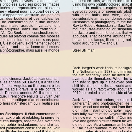
gs métrages télévisés; il a débuté – au
and feature films, when, in the mid-
es bricolées avec ses propres images
using his own brightly colored snap
imées et reproduites en plusieurs
printed in multiple copies at ne
r - étaient pour la plupart des gros
everyday objects or seemingly abstr
s d’apparence abstraite de papiers
with nuts, bolts, and wire, Jaeg
us, des boulons et des câbles, les
considerable armada of domestic-sc
s de construction pour une armada
illusionism of photography to the fact
 grammaire associe invariablement
Ray to Robert Heinecken to Sara VanD
 la sculpture, dans une tradition qui
mounted, free-standing or suspende
VanDerBeek. Les constructions de
hardware and real-life objects that 
endues au plafond comme des mobiles
about-art. That became abundantly 
s objets qui les composent sans pour
became also lamps, illuminating not 
art. C’est devenu extrêmement évident
world around them – and us.
Jaeger ont pris la forme de lampes,
la photographie, mais aussi le monde
Steel Stillman
n.
Jack Jaeger’s work finds its backgr
The Netherlands in 1937 and immigrate
the film academy. Then he lived in
ans le cinema. Jack était cameraman,
avant-garde filmmakers. When he w
 les années 50. Là-bas, il a fait une
and had to give up his beloved prof
f et Los Angeles où il a rencontré les
shift his attention to the art world a
e maladie grave, il a été contraint
worked as a curator; wrote about a
it. Dans les années 80, il commence
2012 he rented a studio outside of A
ique. Il rencontre ensuite Lily Van Der
urateur, critique d’art et contributeur
Jack Jaeger liked colors, he also 
 hors d’Amsterdam où il réalise ses
cameraman and photographer. He lo
stone, wood and metal, and from these
didn’t like instant photography, ma
ns électriques. Il était cameraman et
was fully aware of the voyeuristic f
riaux bruts et jetables, la pierre, le
the now well known cult-film “Coming 
r de ces images, assemblées avec des
love and gather pictures when he was
otographie instantanée, prendre au
did not have. As a cameraman he knew
soit pleinement conscient du pouvoir
but he never wanted to be over tec
eillir des images quand il était seul
photography. He photographed color, 