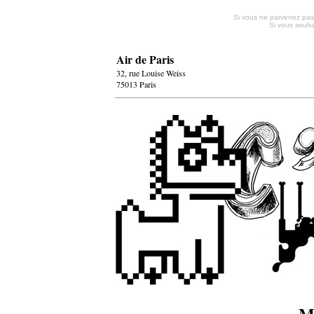
Si vous ne parvenez pas
Si vous souha
Air de Paris
32, rue Louise Weiss
75013 Paris
M