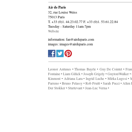
Air de Paris
32, rue Louise Weiss
75013 Paris
T. +33 (0)1. 44.23.02.77 F. +33 (0)1. 53.61.22.84
Tuesday - Saturday 11am-7pm
Website
information: fan@airdeparis.com
images: images@airdeparis.com
Leonor Antunes • Thomas Bayrle • Guy De Cointet • Françoi
Fontaine • Liam Gillick • Joseph Grigely • Guyton\Walker •
Kinmont • Adriana Lara • Ingrid Luche • Mïrka Lugosi • 
Parreno • Bruno Pelassy • Rob Pruitt • Sarah Pucci • Alle
Der Stokker • Sturtevant • Jean-Luc Verna •