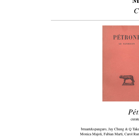
C
Pét
curat
bruant&spangaro, Jay Chung & Q Take
Monica Majoli, Fabian Marti, Carol Ra