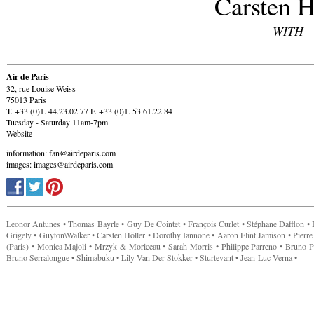
Carsten H
WITH
Air de Paris
32, rue Louise Weiss
75013 Paris
T. +33 (0)1. 44.23.02.77 F. +33 (0)1. 53.61.22.84
Tuesday - Saturday 11am-7pm
Website
information: fan@airdeparis.com
images: images@airdeparis.com
Leonor Antunes • Thomas Bayrle • Guy De Cointet • François Curlet • Stéphane Dafflon • Br
Grigely • Guyton\Walker • Carsten Höller • Dorothy Iannone • Aaron Flint Jamison • Pier
(Paris) • Monica Majoli • Mrzyk & Moriceau • Sarah Morris • Philippe Parreno • Bruno Pe
Bruno Serralongue • Shimabuku • Lily Van Der Stokker • Sturtevant • Jean-Luc Verna •