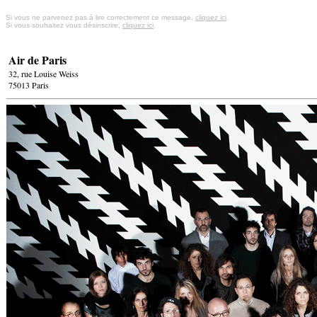
Si vous ne parvenez pas à lire correctement ce message,
cliquez ici
.
Si vous souhaitez vous désinscrire,
cliquez ici
.
Air de Paris
32, rue Louise Weiss
75013 Paris