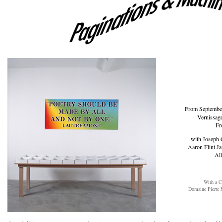
From September
Vernissag
Fr
with Joseph 
Aaron Flint J
Al
With a C
Domaine Pierre 