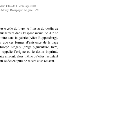
d'un Clos de l'Hermitage 2008
e Morey, Bourgogne Aligoté 1998
te celle du livre. A l’instar du destin de
entuellement dans l’espace même de Air de
ontre dans la galerie (Allen Ruppersberg).
ion que ces formes d’existence de la page
Joseph Grigely (tirage pigmentaire, livre,
rappelle l’origine ou le destin imprimé,
ite uniront, alors même qu’elles racontent
 se délient puis se relient et se relisent.