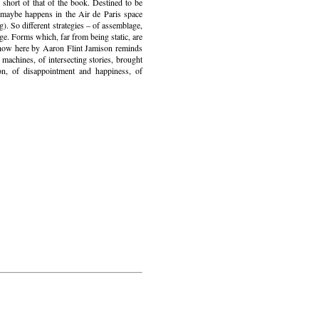
short of that of the book. Destined to be
 maybe happens in the Air de Paris space
). So different strategies – of assemblage,
e. Forms which, far from being static, are
 show here by Aaron Flint Jamison reminds
 machines, of intersecting stories, brought
on, of disappointment and happiness, of