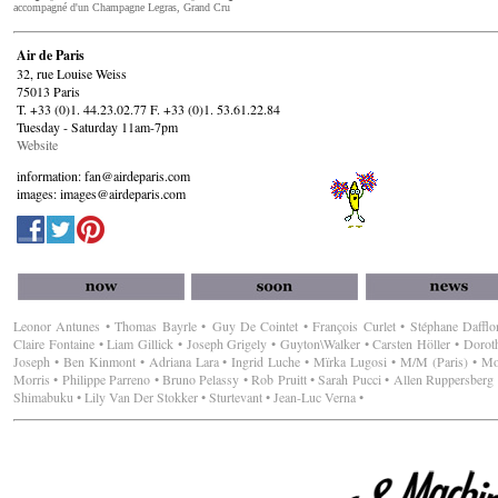
accompagné d'un Champagne Legras, Grand Cru
Air de Paris
32, rue Louise Weiss
75013 Paris
T. +33 (0)1. 44.23.02.77 F. +33 (0)1. 53.61.22.84
Tuesday - Saturday 11am-7pm
Website
information: fan@airdeparis.com
images: images@airdeparis.com
Leonor Antunes • Thomas Bayrle • Guy De Cointet • François Curlet • Stéphane Dafflon 
Claire Fontaine • Liam Gillick • Joseph Grigely • Guyton\Walker • Carsten Höller • Dorot
Joseph • Ben Kinmont • Adriana Lara • Ingrid Luche • Mïrka Lugosi • M/M (Paris) • M
Morris • Philippe Parreno • Bruno Pelassy • Rob Pruitt • Sarah Pucci • Allen Ruppersberg
Shimabuku • Lily Van Der Stokker • Sturtevant • Jean-Luc Verna •