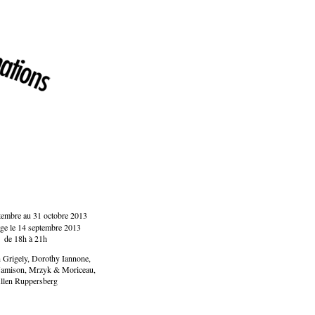
tembre au 31 octobre 2013
ge le 14 septembre 2013
de 18h à 21h
 Grigely, Dorothy Iannone,
 Jamison, Mrzyk & Moriceau,
llen Ruppersberg