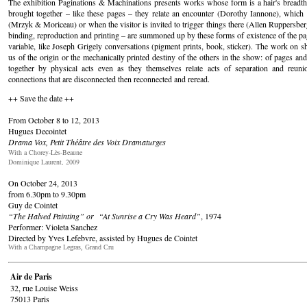
The exhibition Paginations & Machinations presents works whose form is a hair's breadth 
brought together – like these pages – they relate an encounter (Dorothy Iannone), which
(Mrzyk & Moriceau) or when the visitor is invited to trigger things there (Allen Ruppersberg
binding, reproduction and printing – are summoned up by these forms of existence of the pag
variable, like Joseph Grigely conversations (pigment prints, book, sticker). The work on
us of the origin or the mechanically printed destiny of the others in the show: of pages and
together by physical acts even as they themselves relate acts of separation and reuni
connections that are disconnected then reconnected and reread.
++ Save the date ++
From October 8 to 12, 2013
Hugues Decointet
Drama Vox, Petit Théâtre des Voix Dramaturges
With a Chorey-Lès-Beaune
Dominique Laurent, 2009
On October 24, 2013
from 6.30pm to 9.30pm
Guy de Cointet
“The Halved Painting” or “At Sunrise a Cry Was Heard”
, 1974
Performer: Violeta Sanchez
Directed by Yves Lefebvre, assisted by Hugues de Cointet
With a Champagne Legras, Grand Cru
Air de Paris
32, rue Louise Weiss
75013 Paris