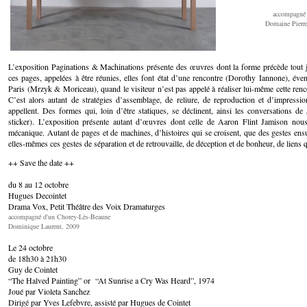
accompagné 
Domaine Pierr
L’exposition Paginations & Machinations présente des œuvres dont la forme précède tout jus
ces pages, appelées à être réunies, elles font état d’une rencontre (Dorothy Iannone), év
Paris (Mrzyk & Moriceau), quand le visiteur n’est pas appelé à réaliser lui-même cette renc
C’est alors autant de stratégies d’assemblage, de reliure, de reproduction et d’impress
appellent. Des formes qui, loin d’être statiques, se déclinent, ainsi les conversations de 
sticker). L’exposition présente autant d’œuvres dont celle de Aaron Flint Jamison nous 
mécanique. Autant de pages et de machines, d’histoires qui se croisent, que des gestes ensu
elles-mêmes ces gestes de séparation et de retrouvaille, de déception et de bonheur, de liens qui
++ Save the date ++
du 8 au 12 octobre
Hugues Decointet
Drama Vox, Petit Théâtre des Voix Dramaturges
accompagné d'un Chorey-Lès-Beaune
Dominique Laurent, 2009
Le 24 octobre
de 18h30 à 21h30
Guy de Cointet
“The Halved Painting” or “At Sunrise a Cry Was Heard”, 1974
Joué par Violeta Sanchez
Dirigé par Yves Lefebvre, assisté par Hugues de Cointet