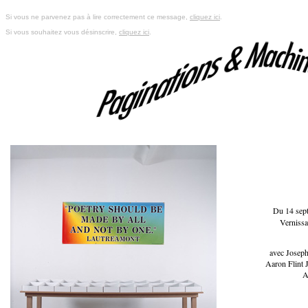
Si vous ne parvenez pas à lire correctement ce message,
cliquez ici
.
Si vous souhaitez vous désinscrire,
cliquez ici
.
Du 14 sep
Vernissa
avec Joseph
Aaron Flint
A