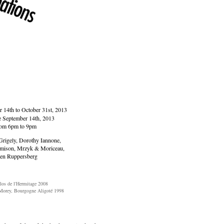
 14th to October 31st, 2013
e September 14th, 2013
om 6pm to 9pm
Grigely, Dorothy Iannone,
amison, Mrzyk & Moriceau,
len Ruppersberg
los de l'Hermitage 2008
Morey, Bourgogne Aligoté 1998