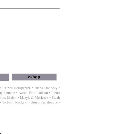
• Brice Dellsperger • Trisha Donnelly •
hy Iannone • Aaron Flint Jamison • Pierre
onica Majoli • Mrzyk & Moriceau • Sarah
 • Torbjørn Rødland • Bruno Serralongue •