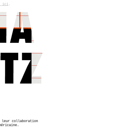
z ici
.
 leur collaboration
méricaine.