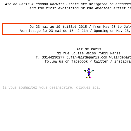
∞
Air de Paris & Channa Horwitz Estate are delighted to announc
and the first exhibition of the American artist i
Du 23 mai au 19 juillet 2015 / from May 23 to Jul
Vernissage le 23 mai de 18h à 21h / Opening on May 23,
Air de Paris
32 rue Louise Weiss 75013 Paris
T.+33144230277 E.fan@airdeparis.com W.airdepar
follow us on
facebook
/
twitter
/
instagra
Si vous souhaitez vous désinscrire,
cliquez ici
.