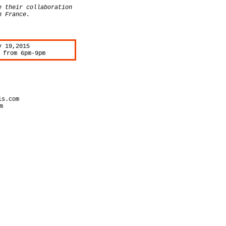
e their collaboration
n France.
y 19,2015
 from 6pm-9pm
is.com
m