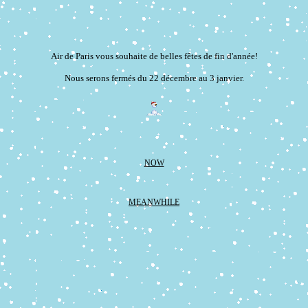
Air de Paris vous souhaite de belles fêtes de fin d'année!
Nous serons fermés du 22 décembre au 3 janvier.
NOW
MEANWHILE