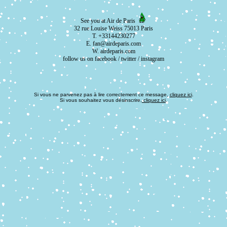
See you at Air de Paris
32 rue Louise Weiss 75013 Paris
T. +33144230277
E. fan@airdeparis.com
W. airdeparis.com
follow us on
facebook
/
twitter
/
instagram
Si vous ne parvenez pas à lire correctement ce message,
cliquez ici
.
Si vous souhaitez vous désinscrire,
cliquez ici
.